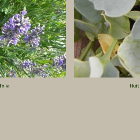
folia
Huît