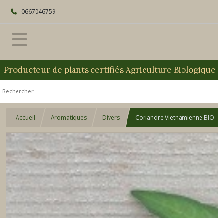
0667046759
Producteur de plants certifiés Agriculture Biologique
Accueil
Aromatiques
Divers
Coriandre Vietnamienne BIO