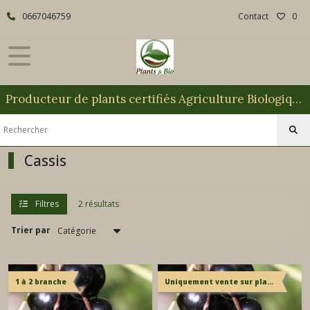
Fermer
0667046759
Contact
0
FILTRES
Tous
Producteur de plants certifiés Agriculture Biologique
les
produits
Petits
Fruits
Cassis
Cassis
(2)
Filtres
2 résultats
Trier par
Groseillier
(2)
1 à 2 branche
Uniquement vente sur place
Fraisier
(4)