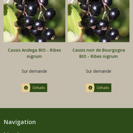
Framboisier
(5)
Myrtillier
(2)
Cassis Andega BIO - Ribes
Cassis noir de Bourgogne
nigrum
BIO - Ribes nigrum
Divers
(7)
Sur demande
Sur demande
Détails
Détails
Afficher
les
résultats
Navigation