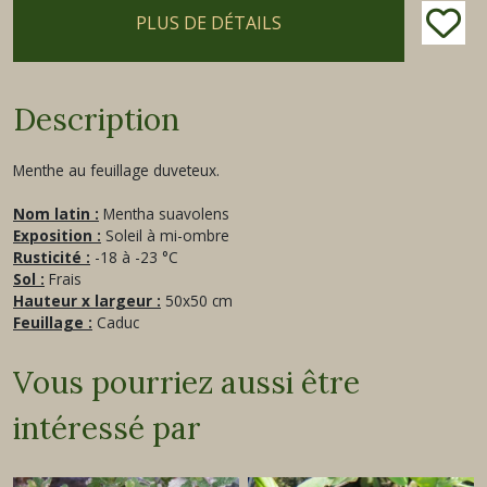
PLUS DE DÉTAILS
Description
Menthe au feuillage duveteux.
Nom latin :
Mentha suavolens
Exposition :
Soleil à mi-ombre
Rusticité :
-18 à -23 °C
Sol :
Frais
Hauteur x largeur :
50x50 cm
Feuillage :
Caduc
Vous pourriez aussi être
intéressé par